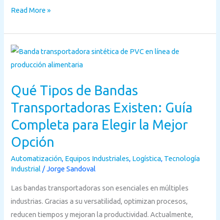
Read More »
Qué
Tipos
de
Qué Tipos de Bandas
Bandas
Transportadoras
Transportadoras Existen: Guía
Existen:
Completa para Elegir la Mejor
Guía
Opción
Completa
para
Automatización
,
Equipos Industriales
,
Logística
,
Tecnología
Industrial
/
Jorge Sandoval
Elegir
la
Las bandas transportadoras son esenciales en múltiples
Mejor
industrias. Gracias a su versatilidad, optimizan procesos,
Opción
reducen tiempos y mejoran la productividad. Actualmente,