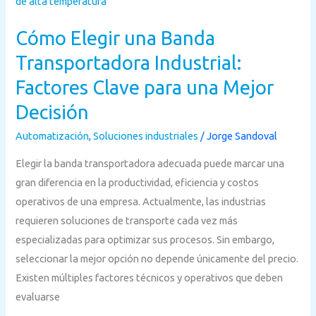
Elegir
una
Cómo Elegir una Banda
Banda
Transportadora
Transportadora Industrial:
Industrial:
Factores Clave para una Mejor
Factores
Decisión
Clave
para
Automatización
,
Soluciones industriales
/
Jorge Sandoval
una
Elegir la banda transportadora adecuada puede marcar una
Mejor
gran diferencia en la productividad, eficiencia y costos
Decisión
operativos de una empresa. Actualmente, las industrias
requieren soluciones de transporte cada vez más
especializadas para optimizar sus procesos. Sin embargo,
seleccionar la mejor opción no depende únicamente del precio.
Existen múltiples factores técnicos y operativos que deben
evaluarse