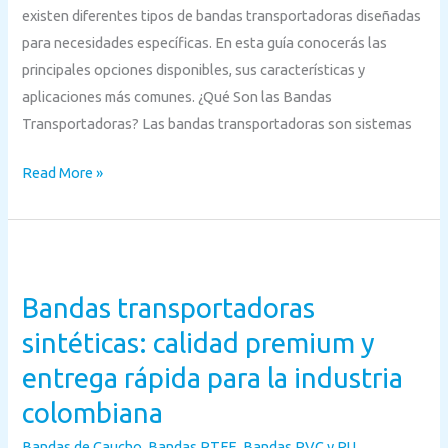
existen diferentes tipos de bandas transportadoras diseñadas
para necesidades específicas. En esta guía conocerás las
principales opciones disponibles, sus características y
aplicaciones más comunes. ¿Qué Son las Bandas
Transportadoras? Las bandas transportadoras son sistemas
Read More »
Bandas
transportadoras
Bandas transportadoras
sintéticas:
calidad
sintéticas: calidad premium y
premium
entrega rápida para la industria
y
colombiana
entrega
rápida
Bandas de Caucho
,
Bandas PTFE
,
Bandas PVC y PU
,