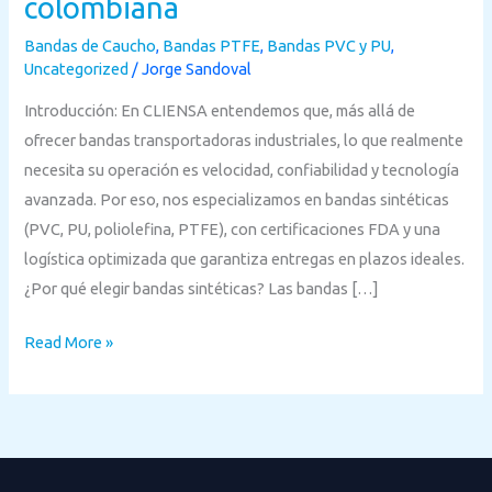
colombiana
entrega
rápida
Bandas de Caucho
,
Bandas PTFE
,
Bandas PVC y PU
,
Uncategorized
/
Jorge Sandoval
para
la
Introducción: En CLIENSA entendemos que, más allá de
industria
ofrecer bandas transportadoras industriales, lo que realmente
colombiana
necesita su operación es velocidad, confiabilidad y tecnología
avanzada. Por eso, nos especializamos en bandas sintéticas
(PVC, PU, poliolefina, PTFE), con certificaciones FDA y una
logística optimizada que garantiza entregas en plazos ideales.
¿Por qué elegir bandas sintéticas? Las bandas […]
Read More »