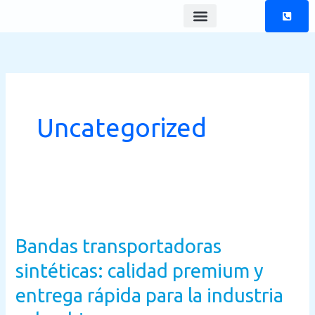
Skip
to
content
Uncategorized
Bandas
transportadoras
Bandas transportadoras
sintéticas:
calidad
sintéticas: calidad premium y
premium
entrega rápida para la industria
y