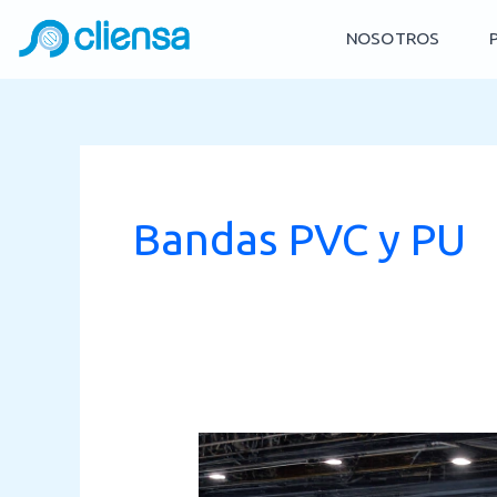
Skip
NOSOTROS
to
content
Bandas PVC y PU
Bandas
transportadoras