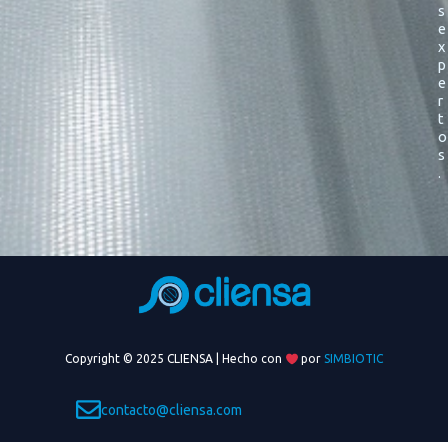
s
e
x
p
e
r
t
o
s
.
Copyright © 2025 CLIENSA | Hecho con
por
SIMBIOTIC
contacto@cliensa.com