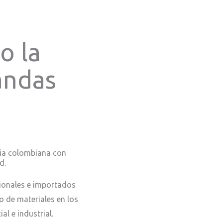
o la
andas
ia colombiana con
d.
onales e importados
 de materiales en los
al e industrial.