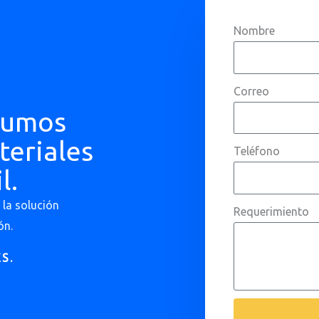
Nombre
Correo
sumos
teriales
Teléfono
l.
la solución
Requerimiento
ón.
S.