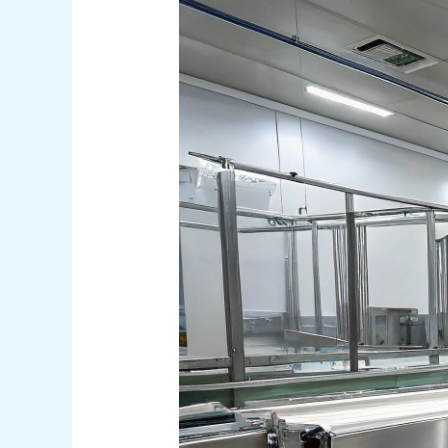
de
Bandas
Transportadoras
Existen:
Guía
Completa
para
Elegir
la
Mejor
Opción