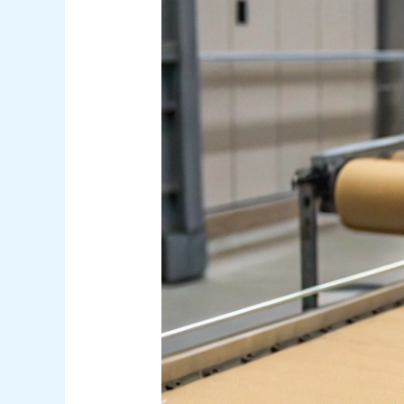
una
Banda
Transportadora
Industrial:
Factores
Clave
para
una
Mejor
Decisión